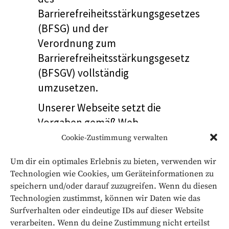
Barrierefreiheitsstärkungsgesetzes
(BFSG) und der
Verordnung zum
Barrierefreiheitsstärkungsgesetz
(BFSGV) vollständig
umzusetzen.
Unserer Webseite setzt die
Vorgaben gemäß Web
Content Accessibility
Cookie-Zustimmung verwalten
Guidelines (WCAG) um:
Um dir ein optimales Erlebnis zu bieten, verwenden wir
Semantisch korrektes
Technologien wie Cookies, um Geräteinformationen zu
speichern und/oder darauf zuzugreifen. Wenn du diesen
HTML zur Unterstützung
Technologien zustimmst, können wir Daten wie das
von Screenreadern
Surfverhalten oder eindeutige IDs auf dieser Website
Tastaturfreundliche
verarbeiten. Wenn du deine Zustimmung nicht erteilst