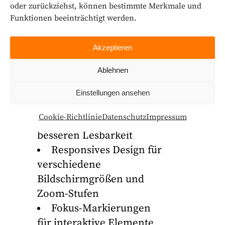
Navigation auf allen
oder zurückziehst, können bestimmte Merkmale und
Funktionen beeinträchtigt werden.
Haupt- und Unterseiten
Alternative Texte für
Bilder (Alt-Texte), um
Akzeptieren
Inhalte für Screenreader
Ablehnen
nutzbar zu machen
Einsatz von
Einstellungen ansehen
ausreichenden
Cookie-Richtlinie
Datenschutz
Impressum
Farbkontrasten zur
besseren Lesbarkeit
Responsives Design für
verschiedene
Bildschirmgrößen und
Zoom-Stufen
Fokus-Markierungen
für interaktive Elemente