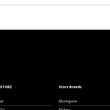
 STORZ
Storz Brands
ur
Showgoon
lio
Dokeo