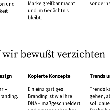
Marke greifbar macht
sondern 
ion und
und im Gedächtnis
keit
bleibt.
 wir bewußt verzichten
esign
Kopierte Konzepte
Trends u
hr –
Ein einzigartiges
Trends 
randing.
Branding ist wie Ihre
gehen, a
DNA – maßgeschneidert
soll daue