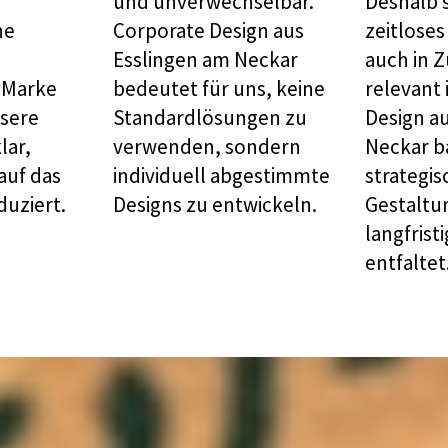
und unverwechselbar.
Deshalb s
he
Corporate Design aus
zeitloses
Esslingen am Neckar
auch in 
r Marke
bedeutet für uns, keine
relevant 
sere
Standardlösungen zu
Design a
lar,
verwenden, sondern
Neckar ba
auf das
individuell abgestimmte
strategis
duziert.
Designs zu entwickeln.
Gestaltun
langfrist
entfaltet