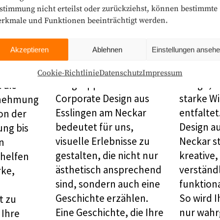
in Logo
Emotionen wecken,
Kreativit
stimmung nicht erteilst oder zurückziehst, können bestimmte
Geschichten erzählen
Klarheit
rkmale und Funktionen beeinträchtigt werden.
weit über
Design ist der Schlüssel,
Weniger 
sign
Akzeptieren
Ablehnen
Einstellungen anseh
um eine emotionale
mehr. Wir
ate
Verbindung zu Ihrer
klares, m
lingen am
Cookie-Richtlinie
Datenschutz
Impressum
Zielgruppe aufzubauen.
Design, 
 die
Corporate Design aus
starke W
nehmung
Esslingen am Neckar
entfaltet
on der
bedeutet für uns,
Design a
ng bis
visuelle Erlebnisse zu
Neckar st
en
gestalten, die nicht nur
kreative
 helfen
ästhetisch ansprechend
verständ
rke,
sind, sondern auch eine
funktion
Geschichte erzählen.
So wird I
t zu
Eine Geschichte, die Ihre
nur wah
 Ihre