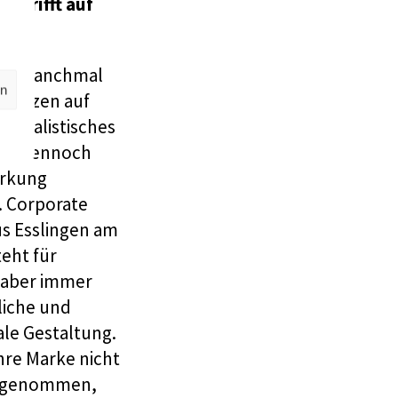
ät trifft auf
ist manchmal
en
 setzen auf
inimalistisches
das dennoch
irkung
. Corporate
us Esslingen am
eht für
, aber immer
liche und
ale Gestaltung.
hre Marke nicht
rgenommen,