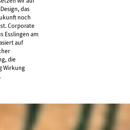
etzen wir auf
 Design, das
Zukunft noch
ist. Corporate
us Esslingen am
siert auf
cher
g, die
ig Wirkung
.