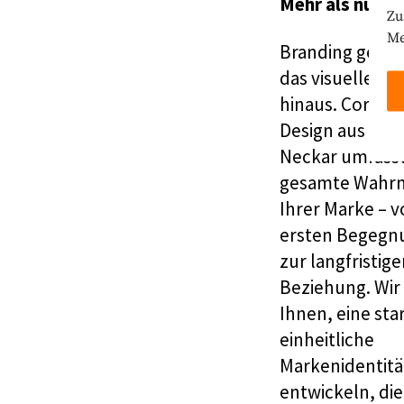
Mehr als nur e
Zu
Me
Branding geht 
das visuelle De
hinaus. Corpor
Design aus Ess
Neckar umfasst
gesamte Wahr
Ihrer Marke – v
ersten Begegnu
zur langfristig
Beziehung. Wir
Ihnen, eine sta
einheitliche
Markenidentitä
entwickeln, die