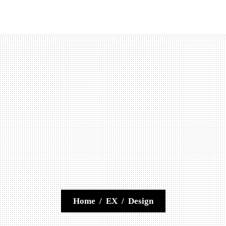
Home
/
EX
/
Design