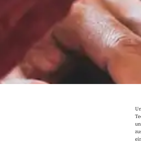
Um
Te
un
Durchdacht, individuell, n
zu
ei