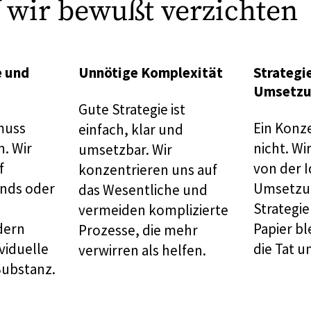
 wir bewußt verzichten
e und
Unnötige Komplexität
Strategi
Umsetzu
Gute Strategie ist
 muss
Ein Konze
einfach, klar und
n. Wir
nicht. Wi
umsetzbar. Wir
f
von der I
konzentrieren uns auf
ends oder
Umsetzun
das Wesentliche und
Strategie
vermeiden komplizierte
dern
Papier bl
Prozesse, die mehr
viduelle
die Tat u
verwirren als helfen.
Substanz.