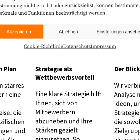
stimmung nicht erteilst oder zurückziehst, können bestimmte
rkmale und Funktionen beeinträchtigt werden.
Akzeptieren
Ablehnen
Einstellungen anseh
Cookie-Richtlinie
Datenschutz
Impressum
n Plan
Strategie als
Der Blic
Wettbewerbsvorteil
in starres
Wir verb
Eine klare Strategie hilft
rn eine
Analyse m
Ihnen, sich von
Ideen, um
Mitbewerbern
ise, die
Strategie
abzuheben und Ihre
ezifischen
die sowoh
Stärken gezielt
ngen und
Zielgrup
einzusetzen. So
t. Als
als auch 