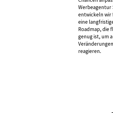
Werbeagentur 
entwickeln wir 
eine langfristig
Roadmap, die f
genug ist, um a
Veränderungen
reagieren.