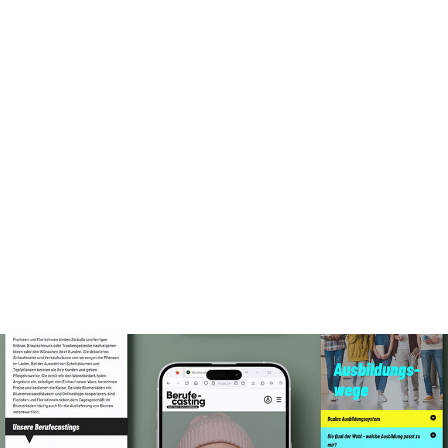
Bereit für deine neue Website?
Lass uns loslegen! Schreib uns,
ruf an oder komm auf einen
Kaffee vorbei. Wir freuen uns auf
dein Projekt!
Let’s talk!