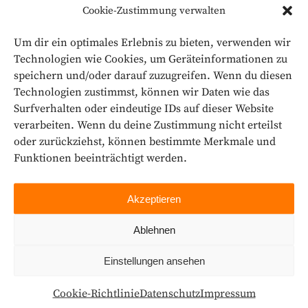
Cookie-Zustimmung verwalten
Jetzt Plätze sichern!
Um dir ein optimales Erlebnis zu bieten, verwenden wir
Zur Anmeldung
Technologien wie Cookies, um Geräteinformationen zu
speichern und/oder darauf zuzugreifen. Wenn du diesen
Technologien zustimmst, können wir Daten wie das
Surfverhalten oder eindeutige IDs auf dieser Website
Share this
Fb.
Tw.
Ln.
Pi.
verarbeiten. Wenn du deine Zustimmung nicht erteilst
oder zurückziehst, können bestimmte Merkmale und
Funktionen beeinträchtigt werden.
Akzeptieren
Ablehnen
Letzte Beiträge
Einstellungen ansehen
Digital Future TechTalk
Cookie-Richtlinie
Datenschutz
Impressum
14. Januar 2026