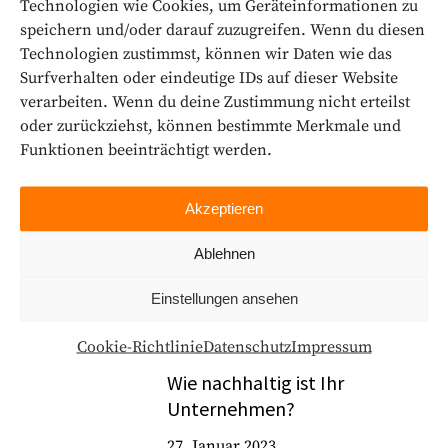
Technologien wie Cookies, um Geräteinformationen zu
„Lieferkettengesetz
speichern und/oder darauf zuzugreifen. Wenn du diesen
2024“
Technologien zustimmst, können wir Daten wie das
29. Juni 2023
Surfverhalten oder eindeutige IDs auf dieser Website
verarbeiten. Wenn du deine Zustimmung nicht erteilst
Closing Loops –
oder zurückziehst, können bestimmte Merkmale und
Kreislaufwirtschaft in
Funktionen beeinträchtigt werden.
der Praxis
2. März 2023
Akzeptieren
„In a nutshell“ – Unsere
Ablehnen
Nachhaltigkeits­
beratung: Kompakt
Einstellungen ansehen
21. Februar 2023
Cookie-Richtlinie
Datenschutz
Impressum
Wie nachhaltig ist Ihr
Unternehmen?
27. Januar 2023