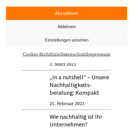
„Lieferkettengesetz
2024“
Akzeptieren
29. Juni 2023
Ablehnen
Closing Loops –
Einstellungen ansehen
Kreislaufwirtschaft in
der Praxis
Cookie-Richtlinie
Datenschutz
Impressum
2. März 2023
„In a nutshell“ – Unsere
Nachhaltigkeits­
beratung: Kompakt
21. Februar 2023
Wie nachhaltig ist Ihr
Unternehmen?