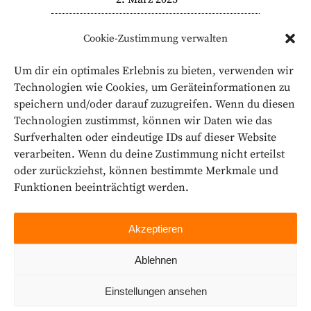
„In a nutshell“ – Unsere
Cookie-Zustimmung verwalten
Nachhaltigkeits­
beratung: Kompakt
Um dir ein optimales Erlebnis zu bieten, verwenden wir
Technologien wie Cookies, um Geräteinformationen zu
21. Februar 2023
speichern und/oder darauf zuzugreifen. Wenn du diesen
Wie nachhaltig ist Ihr
Technologien zustimmst, können wir Daten wie das
Surfverhalten oder eindeutige IDs auf dieser Website
Unternehmen?
verarbeiten. Wenn du deine Zustimmung nicht erteilst
27. Januar 2023
oder zurückziehst, können bestimmte Merkmale und
Funktionen beeinträchtigt werden.
Akzeptieren
Ablehnen
Einstellungen ansehen