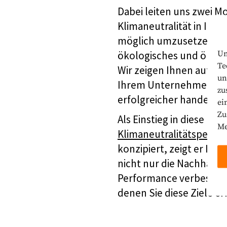
Dabei leiten uns zwei M
Klimaneutralität in Ihr
möglich umzusetzen. Zum
Um
ökologisches und ökono
Te
Wir zeigen Ihnen auf, da
un
Ihrem Unternehmen/in I
zu
erfolgreicher handeln 
ei
Zu
Als Einstieg in diese Di
Me
Klimaneutralitätsperfo
konzipiert, zeigt er Ih
nicht nur die Nachhalt
Performance verbessert 
denen Sie diese Ziele e