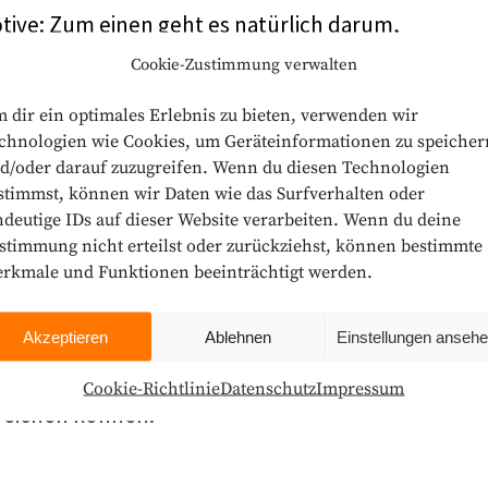
otive: Zum einen geht es natürlich darum,
em Unternehmen/in Ihrer Institution so weit wie
Cookie-Zustimmung verwalten
 anderen aber ist für uns auch klar, dass sich
 dir ein optimales Erlebnis zu bieten, verwenden wir
misches Handeln nicht ausschließen – im Gegente
chnologien wie Cookies, um Geräteinformationen zu speicher
ss Sie mit der Durchsetzung von Nachhaltigkeit in
d/oder darauf zuzugreifen. Wenn du diesen Technologien
hrer Institution Geld sparen und somit ökonomi
stimmst, können wir Daten wie das Surfverhalten oder
können.
ndeutige IDs auf dieser Website verarbeiten. Wenn du deine
stimmung nicht erteilst oder zurückziehst, können bestimmte
skussion bieten wir Ihnen unseren
„Quick-Check
rkmale und Funktionen beeinträchtigt werden.
rmance“
an. Als Steuerungstool für Entscheider
nen die Schwachstellen auf, durch deren Beseitigun
Akzeptieren
Ablehnen
Einstellungen anseh
igkeitsperformance, sondern auch die ökonomisch
wird. Und er zeigt Ihnen die Stellschrauben, mit
Cookie-Richtlinie
Datenschutz
Impressum
rreichen können.