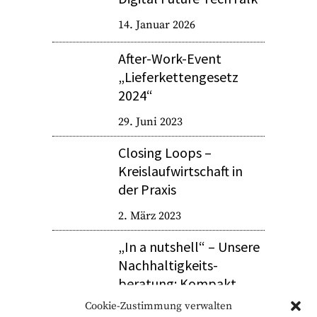
14. Januar 2026
After-Work-Event
„Lieferkettengesetz
2024“
29. Juni 2023
Closing Loops –
Kreislaufwirtschaft in
der Praxis
2. März 2023
„In a nutshell“ – Unsere
Nachhaltigkeits­
beratung: Kompakt
Cookie-Zustimmung verwalten
21. Februar 2023