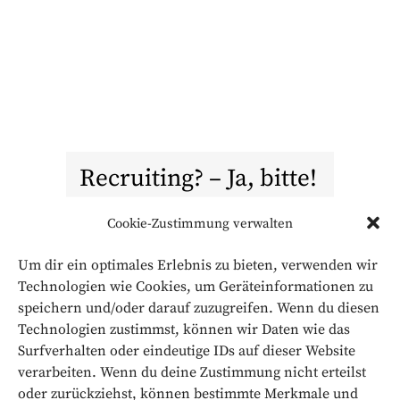
Recruiting? – Ja, bitte!
Cookie-Zustimmung verwalten
Fachkräftemangel in fast jeder
Um dir ein optimales Erlebnis zu bieten, verwenden wir
Branche, der Arbeitsmarkt in
Technologien wie Cookies, um Geräteinformationen zu
massivem Umbruch,
speichern und/oder darauf zuzugreifen. Wenn du diesen
Wachstumsprognosen reduziert
Technologien zustimmst, können wir Daten wie das
Surfverhalten oder eindeutige IDs auf dieser Website
wegen Arbeitskräftemangel. Das
verarbeiten. Wenn du deine Zustimmung nicht erteilst
sind nur einige wenige
oder zurückziehst, können bestimmte Merkmale und