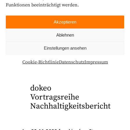
Schlagzeilen der letzten Wochen
Funktionen beeinträchtigt werden.
und Monate.
Akzeptieren
Ablehnen
Share this
Fb.
Tw.
Ln.
Pi.
Einstellungen ansehen
Cookie-Richtlinie
Datenschutz
Impressum
dokeo
Vortragsreihe
Nachhaltigkeitsbericht