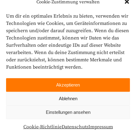
Cookie-Zustimmung verwalten
gegeistern, bewegen und im Kopf
bleiben!
Um dir ein optimales Erlebnis zu bieten, verwenden wir
Technologien wie Cookies, um Geräteinformationen zu
speichern und/oder darauf zuzugreifen. Wenn du diesen
Technologien zustimmst, können wir Daten wie das
Surfverhalten oder eindeutige IDs auf dieser Website
verarbeiten. Wenn du deine Zustimmung nicht erteilst
oder zurückziehst, können bestimmte Merkmale und
Funktionen beeinträchtigt werden.
Weil wir Werbung nicht
nur machen, sondern
Akzeptieren
leben!
Ablehnen
Einstellungen ansehen
Wir sind nicht einfach nur eine
Werbeagentur – wir sind deine
Cookie-Richtlinie
Datenschutz
Impressum
kreativen Sparringspartner,